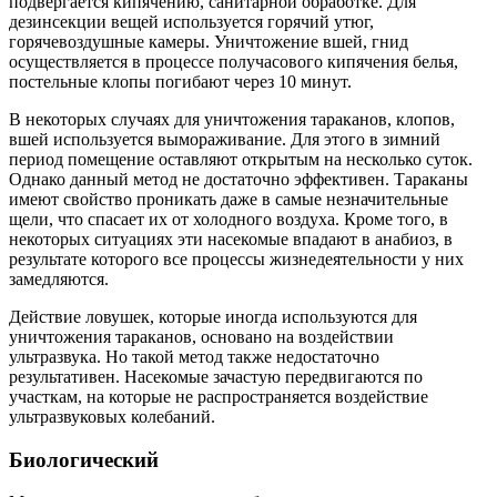
подвергается кипячению, санитарной обработке. Для
дезинсекции вещей используется горячий утюг,
горячевоздушные камеры. Уничтожение вшей, гнид
осуществляется в процессе получасового кипячения белья,
постельные клопы погибают через 10 минут.
В некоторых случаях для уничтожения тараканов, клопов,
вшей используется вымораживание. Для этого в зимний
период помещение оставляют открытым на несколько суток.
Однако данный метод не достаточно эффективен. Тараканы
имеют свойство проникать даже в самые незначительные
щели, что спасает их от холодного воздуха. Кроме того, в
некоторых ситуациях эти насекомые впадают в анабиоз, в
результате которого все процессы жизнедеятельности у них
замедляются.
Действие ловушек, которые иногда используются для
уничтожения тараканов, основано на воздействии
ультразвука. Но такой метод также недостаточно
результативен. Насекомые зачастую передвигаются по
участкам, на которые не распространяется воздействие
ультразвуковых колебаний.
Биологический