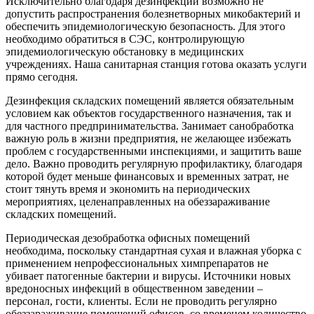
Исключительно благодаря дезинфекции возможно не
допустить распространения болезнетворных микобактерий и
обеспечить эпидемиологическую безопасность. Для этого
необходимо обратиться в СЭС, контролирующую
эпидемиологическую обстановку в медицинских
учреждениях. Наша санитарная станция готова оказать услуги
прямо сегодня.
Дезинфекция складских помещений является обязательным
условием как объектов государственного назначения, так и
для частного предпринимательства. Занимает санобработка
важную роль в жизни предприятия, не желающее избежать
проблем с государственными инспекциями, и защитить ваше
дело. Важно проводить регулярную профилактику, благодаря
которой будет меньше финансовых и временных затрат, не
стоит тянуть время и экономить на периодических
мероприятиях, целенаправленных на обеззараживание
складских помещений.
Периодическая дезобработка офисных помещений
необходима, поскольку стандартная сухая и влажная уборка с
применением непрофессиональных химпрепаратов не
убивает патогенные бактерии и вирусы. Источники новых
вредоносных инфекций в общественном заведении –
персонал, гости, клиенты. Если не проводить регулярно
обеззараживание помещений офисов, со временем количество