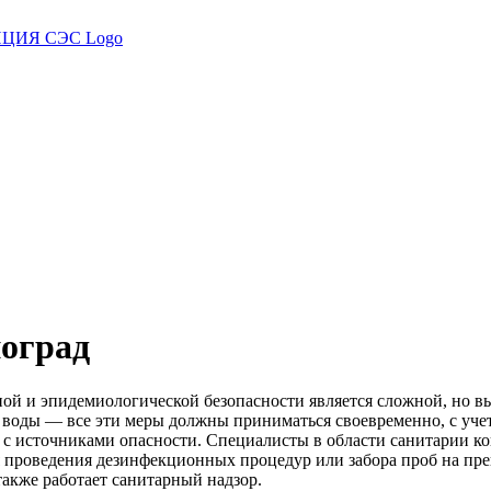
оград
ой и эпидемиологической безопасности является сложной, но в
 воды — все эти меры должны приниматься своевременно, с уче
ы с источниками опасности. Специалисты в области санитарии 
я проведения дезинфекционных процедур или забора проб на пр
также работает санитарный надзор.