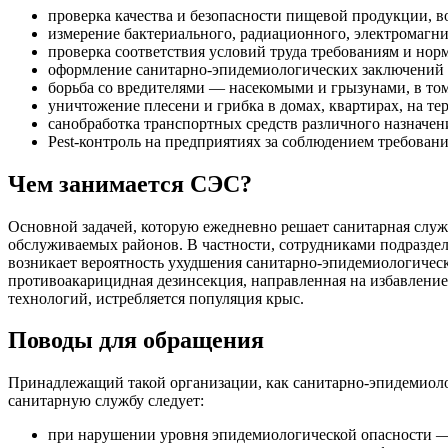
проверка качества и безопасности пищевой продукции, во
измерение бактериального, радиационного, электромагни
проверка соответствия условий труда требованиям и нор
оформление санитарно-эпидемиологических заключений 
борьба со вредителями — насекомыми и грызунами, в том
уничтожение плесени и грибка в домах, квартирах, на т
санобработка транспортных средств различного назначен
Pest-контроль на предприятиях за соблюдением требова
Чем занимается СЭС?
Основной задачей, которую ежедневно решает санитарная служ
обслуживаемых районов. В частности, сотрудниками подразделе
возникает вероятность ухудшения санитарно-эпидемиологическ
противоакарицидная дезинсекция, направленная на избавление
технологий, истребляется популяция крыс.
Поводы для обращения
Принадлежащий такой организации, как санитарно-эпидемиоло
санитарную службу следует:
при нарушении уровня эпидемиологической опасности — 