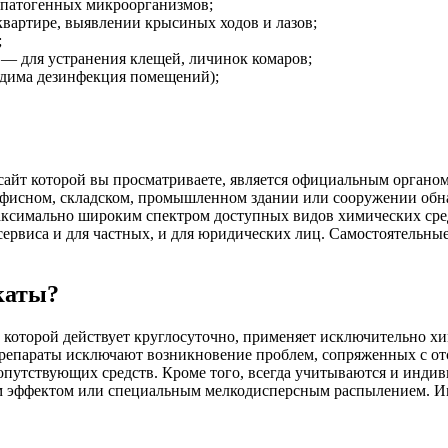
 патогенных микроорганизмов;
квартире, выявлении крысиных ходов и лазов;
;
е — для устранения клещей, личинок комаров;
дима дезинфекция помещений);
айт которой вы просматриваете, является официальным органо
, офисном, складском, промышленном здании или сооружении об
максимально широким спектром доступных видов химических ср
сервиса и для частных, и для юридических лиц. Самостоятельны
каты?
 которой действует круглосуточно, применяет исключительно 
епараты исключают возникновение проблем, сопряженных с отс
сопутствующих средств. Кроме того, всегда учитываются и инди
 эффектом или специальным мелкодисперсным распылением. Име