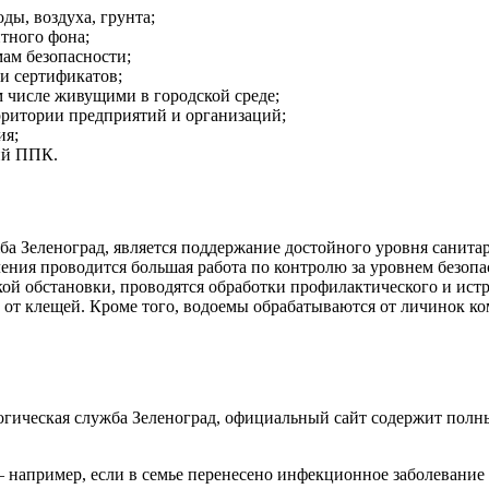
ды, воздуха, грунта;
тного фона;
мам безопасности;
и сертификатов;
 числе живущими в городской среде;
ерритории предприятий и организаций;
ия;
ний ППК.
ба Зеленоград, является поддержание достойного уровня санита
ния проводится большая работа по контролю за уровнем безопас
ой обстановки, проводятся обработки профилактического и истре
 от клещей. Кроме того, водоемы обрабатываются от личинок к
гическая служба Зеленоград, официальный сайт содержит полн
например, если в семье перенесено инфекционное заболевание 