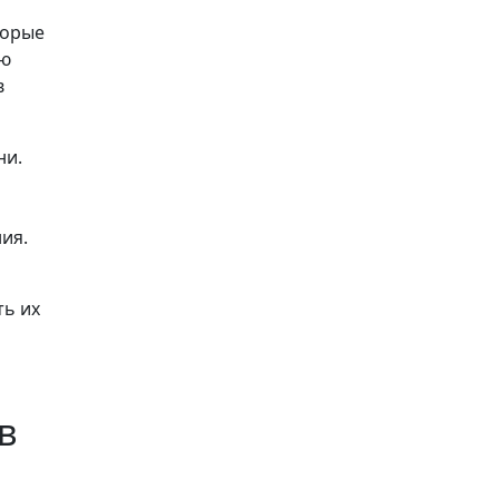
торые
ую
в
ни.
ия.
ть их
в