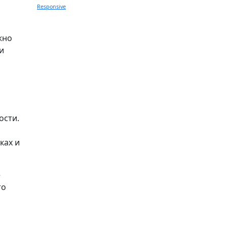
Responsive
жно
и
ости.
ках и
е
то