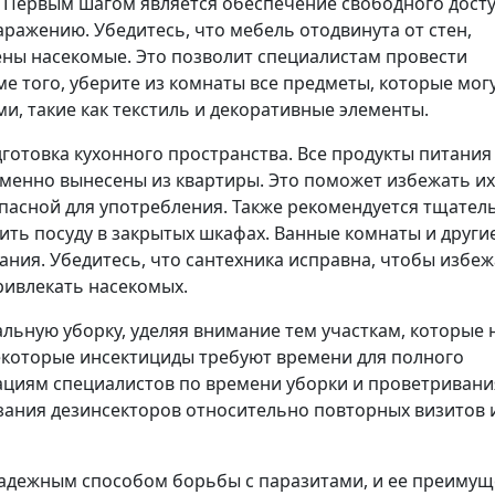
 Первым шагом является обеспечение свободного досту
ражению. Убедитесь, что мебель отодвинута от стен,
чены насекомые. Это позволит специалистам провести
е того, уберите из комнаты все предметы, которые мог
, такие как текстиль и декоративные элементы.
отовка кухонного пространства. Все продукты питания
менно вынесены из квартиры. Это поможет избежать их
пасной для употребления. Также рекомендуется тщател
ить посуду в закрытых шкафах. Ванные комнаты и други
ия. Убедитесь, что сантехника исправна, чтобы избеж
ривлекать насекомых.
льную уборку, уделяя внимание тем участкам, которые 
екоторые инсектициды требуют времени для полного
ациям специалистов по времени уборки и проветривани
ания дезинсекторов относительно повторных визитов 
адежным способом борьбы с паразитами, и ее преимущ