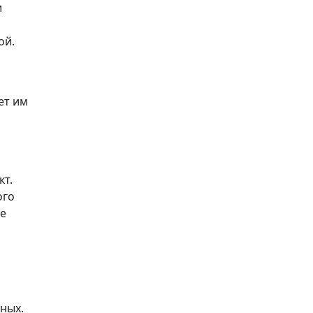
и
ой.
ет им
кт.
ого
ое
ных.