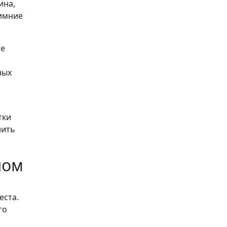
ина,
зимние
ие
ных
тки
нить
ном
еста.
го