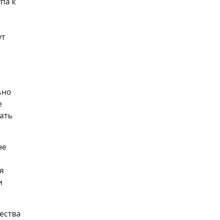
па к
ут
ьно
е
ать
не
я
и
ества