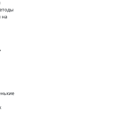
м
методы
 на
ь
енькие
х