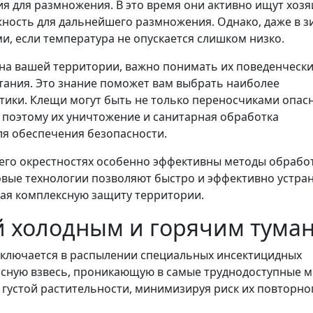
я для размножения. В это время они активно ищут хозя
жность для дальнейшего размножения. Однако, даже в 
и, если температура не опускается слишком низко.
на вашей территории, важно понимать их поведенческ
тания. Это знание поможет вам выбрать наиболее
ики. Клещи могут быть не только переносчиками опас
, поэтому их уничтожение и санитарная обработка
я обеспечения безопасности.
и его окрестностях особенно эффективны методы обрабо
овые технологии позволяют быстро и эффективно устра
ая комплексную защиту территории.
й холодным и горячим тума
ключается в распылении специальных инсектицидных
рсную взвесь, проникающую в самые труднодоступные м
 густой растительности, минимизируя риск их повторно