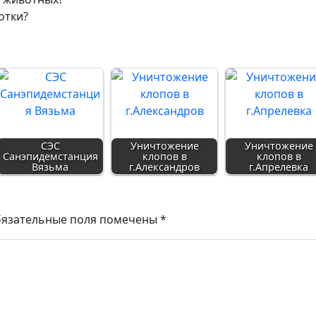
отки?
СЭС
Уничтожение
Уничтожение
Санэпидемстанция
клопов в
клопов в
Вязьма
г.Александров
г.Апрелевка
язательные поля помечены
*