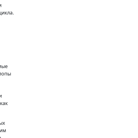
и
цикла.
мые
Клопы
и
как
ых
гим
о