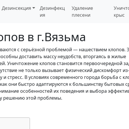
Дезинсекция
Дезинфекц
Удаление
Уничт
ия
плесени
крыс
пов в г.Вязьма
киваются с серьёзной проблемой — нашествием клопов. 
особны доставить массу неудобств, вторгаясь в жилые
й. Уничтожение клопов становится первоочередной з
сутствие не только вызывает физический дискомфорт из
у и стресс. В условиях современного города борьба с к
 как они быстро адаптируются к большинству бытовых с
нимание особенностей их поведения и выбора эффекти
у решению этой проблемы.