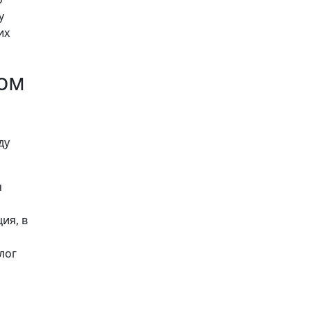
у
их
ном
ду
я
ия, в
лог