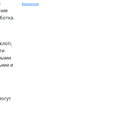
е
Responsive
ние
ботка.
клоп,
ти
дными
ными и
могут