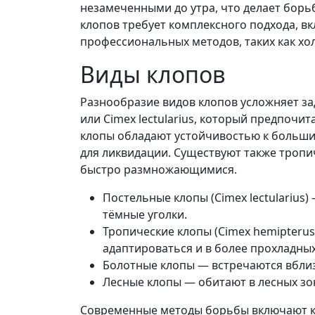
незамеченными до утра, что делает бор
клопов требует комплексного подхода, в
профессиональных методов, таких как хо
Виды клопов
Разнообразие видов клопов усложняет за
или Cimex lectularius, который предпочит
клопы обладают устойчивостью к большин
для ликвидации. Существуют также тропи
быстро размножающимися.
Постельные клопы (Cimex lectularius
тёмные уголки.
Тропические клопы (Cimex hemipterus
адаптироваться и в более прохладных
Болотные клопы — встречаются вблиз
Лесные клопы — обитают в лесных зо
Современные методы борьбы включают ко