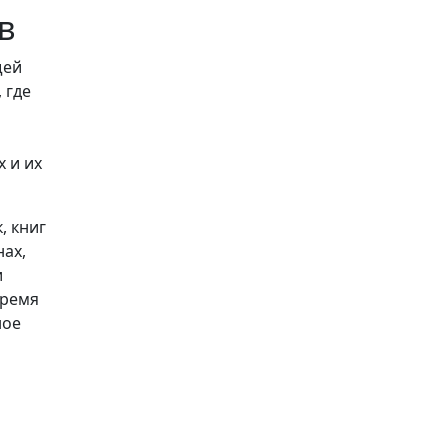
в
щей
 где
 и их
, книг
нах,
и
время
ное