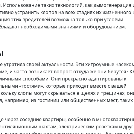
 Использование таких технологий, как дымогенерация 
ивно устранить клопов на всех стадиях их жизненного 
ция этих вредителей возможна только при условии
обладают необходимыми знаниями и оборудованием.
ы
не утратила своей актуальности. Эти хитроумные насеко
е, и часто возникает вопрос: откуда же они берутся? 
личными способами. Они прекрасно адаптированы к
льными «гостями», которые приходят вместе с вашей
кольку клопы могут скрываться в щелях и трещинах, он
, например, из гостиниц или общественных мест, таких 
е через соседние квартиры, особенно в многоквартирн
ентиляционным шахтам, электрическим розеткам и дру
мые чрезвычайно живучи и могут выживать без пищи д