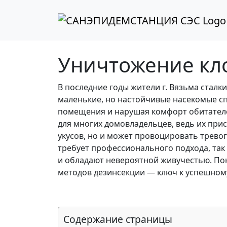
Перейти к содержимому
Перейти к футеру
Уничтожение кло
В последние годы жители г. Вязьма стал
маленькие, но настойчивые насекомые сп
помещения и нарушая комфорт обитателе
для многих домовладельцев, ведь их при
укусов, но и может провоцировать тревог
требует профессионального подхода, так
и обладают невероятной живучестью. По
методов дезинсекции — ключ к успешном
Содержание страницы