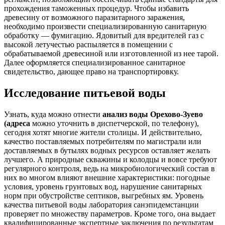
прохождения таможенных процедур. Чтобы избавить
древесину от возможного паразитарного заражения,
необходимо произвести специализированную санитарную
обработку — фумигацию. Ядовитый для вредителей газ с
высокой летучестью распыляется в помещении с
обрабатываемой древесиной или изготовленной из нее тарой.
Далее оформляется специализированное санитарное
свидетельство, дающее право на транспортировку.
Исследование питьевой воды
Узнать, куда можно отнести
анализ воды Орехово-Зуево
(адреса
можно уточнить в диспетчерской, по телефону),
сегодня хотят многие жители столицы. И действительно,
качество поставляемых потребителям по магистрали или
доставляемых в бутылях водных ресурсов оставляет желать
лучшего. А природные скважины и колодцы и вовсе требуют
регулярного контроля, ведь на микробиологический состав в
них во многом влияют внешние характеристики: погодные
условия, уровень грунтовых вод, нарушение санитарных
норм при обустройстве септиков, выгребных ям. Уровень
качества питьевой воды лаборатория санэпидемстанции
проверяет по множеству параметров. Кроме того, она выдает
квалифицированные экспертные заключения по результатам