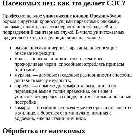
Насекомых нет: как это делает СЭС?
Профессиональное
уничтожение клопов Орехово-Зуево
,
борьба с другими кровососущими паразитами: блохами,
клещами, вшами, является первостепенной задачей для
подразделений санитарных служб. В число уничтожаемых
вредителей входят следующие виды насекомых:
рыжие прусаки и черные тараканы, переносящие
опасные инфекции;
моль — опасны личинки этого насекомого,
прожорливые черви, способные истреблять припасы
или ткани;
муравьи — домовые и садовые разновидности способны
доставить массу неудобств;
короеды — помимо дискомфорта, вызванного их
перемещениями в толще древесины, они еще и
уничтожают деревья в городе, портят жилые и нежилые
постройки;
комары — назойливые насекомые неспроста появляются
в жилище, а бороться с ними нужно, начиная с
водоемов, еще на стадии личинки.
Обработка от насекомых