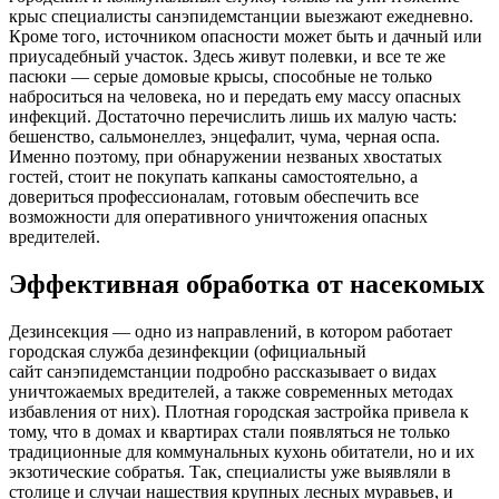
крыс специалисты санэпидемстанции выезжают ежедневно.
Кроме того, источником опасности может быть и дачный или
приусадебный участок. Здесь живут полевки, и все те же
пасюки — серые домовые крысы, способные не только
наброситься на человека, но и передать ему массу опасных
инфекций. Достаточно перечислить лишь их малую часть:
бешенство, сальмонеллез, энцефалит, чума, черная оспа.
Именно поэтому, при обнаружении незваных хвостатых
гостей, стоит не покупать капканы самостоятельно, а
довериться профессионалам, готовым обеспечить все
возможности для оперативного уничтожения опасных
вредителей.
Эффективная обработка от насекомых
Дезинсекция — одно из направлений, в котором работает
городская служба дезинфекции (официальный
сайт санэпидемстанции подробно рассказывает о видах
уничтожаемых вредителей, а также современных методах
избавления от них). Плотная городская застройка привела к
тому, что в домах и квартирах стали появляться не только
традиционные для коммунальных кухонь обитатели, но и их
экзотические собратья. Так, специалисты уже выявляли в
столице и случаи нашествия крупных лесных муравьев, и