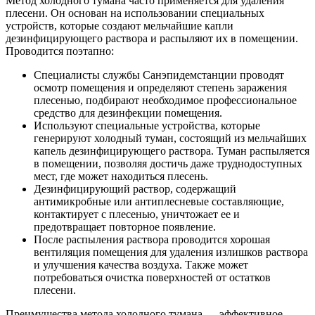
Метод холодного тумана часто применяется для удаления
плесени. Он основан на использовании специальных
устройств, которые создают мельчайшие капли
дезинфицирующего раствора и распыляют их в помещении.
Проводится поэтапно:
Специалисты службы Санэпидемстанции проводят
осмотр помещения и определяют степень заражения
плесенью, подбирают необходимое профессиональное
средство для дезинфекции помещения.
Используют специальные устройства, которые
генерируют холодный туман, состоящий из мельчайших
капель дезинфицирующего раствора. Туман распыляется
в помещении, позволяя достичь даже труднодоступных
мест, где может находиться плесень.
Дезинфицирующий раствор, содержащий
антимикробные или антиплесневые составляющие,
контактирует с плесенью, уничтожает ее и
предотвращает повторное появление.
После распыления раствора проводится хорошая
вентиляция помещения для удаления излишков раствора
и улучшения качества воздуха. Также может
потребоваться очистка поверхностей от остатков
плесени.
Преимущества метода холодного тумана — эффективное