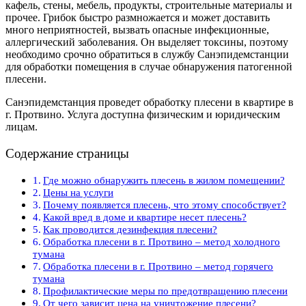
кафель, стены, мебель, продукты, строительные материалы и
прочее. Грибок быстро размножается и может доставить
много неприятностей, вызвать опасные инфекционные,
аллергический заболевания. Он выделяет токсины, поэтому
необходимо срочно обратиться в службу Санэпидемстанции
для обработки помещения в случае обнаружения патогенной
плесени.
Санэпидемстанция проведет обработку плесени в квартире в
г. Протвино. Услуга доступна физическим и юридическим
лицам.
Содержание страницы
Где можно обнаружить плесень в жилом помещении?
Цены на услуги
Почему появляется плесень, что этому способствует?
Какой вред в доме и квартире несет плесень?
Как проводится дезинфекция плесени?
Обработка плесени в г. Протвино – метод холодного
тумана
Обработка плесени в г. Протвино – метод горячего
тумана
Профилактические меры по предотвращению плесени
От чего зависит цена на уничтожение плесени?