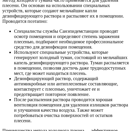
Метод холодного тумана часто применяется для удаления
плесени. Он основан на использовании специальных
устройств, которые создают мельчайшие капли
дезинфицирующего раствора и распыляют их в помещении.
Проводится поэтапно:
Специалисты службы Санэпидемстанции проводят
осмотр помещения и определяют степень заражения
плесенью, подбирают необходимое профессиональное
средство для дезинфекции помещения.
Используют специальные устройства, которые
генерируют холодный туман, состоящий из мельчайших
капель дезинфицирующего раствора. Туман распыляется
в помещении, позволяя достичь даже труднодоступных
мест, где может находиться плесень.
Дезинфицирующий раствор, содержащий
антимикробные или антиплесневые составляющие,
контактирует с плесенью, уничтожает ее и
предотвращает повторное появление.
После распыления раствора проводится хорошая
вентиляция помещения для удаления излишков раствора
и улучшения качества воздуха. Также может
потребоваться очистка поверхностей от остатков
плесени.
Преимущества метода холодного тумана — эффективное