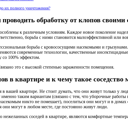
 до их полного уничтожения?
проводить обработку от клопов своими
особлены к различным условиям. Каждое новое поколение наде
тветственно, борьба с ними становится малоэффективной или во
фессиональная борьба с кровососущими насекомыми и грызунами.
именяются современные технологии, качественные инсектицидны
у со 100% эффектом.
 Связано это с высокой степенью зараженности помещения.
в в квартире и к чему такое соседство 
я в вашей квартире. Не стоит думать, что они живут только у 
т именно таким вариантам (связано с тем, что уборочные работы
де насекомым никто не помешает), поселиться они могут и в дома
я они могут в любом месте, где постоянно живут люди.
 нежеланных соседей в квартире, являются комфортные темпера