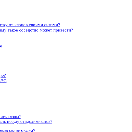
тку от клопов своими силами?
чему такое соседство может привести?
ме
ре?
СЭС
лись клопы?
ыть посуду от ядохимикатов?
тельно мы не можем?