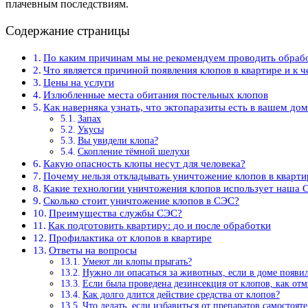
плачевным последствиям.
Содержание страницы
По каким причинам мы не рекомендуем проводить обрабо
Что является причиной появления клопов в квартире и к 
Цены на услуги
Излюбленные места обитания постельных клопов
Как наверняка узнать, что эктопаразиты есть в вашем до
Запах
Укусы
Вы увидели клопа?
Скопление тёмной шелухи
Какую опасность клопы несут для человека?
Почему нельзя откладывать уничтожение клопов в кварти
Какие технологии уничтожения клопов использует наша 
Сколько стоит уничтожение клопов в СЭС?
Преимущества службы СЭС?
Как подготовить квартиру: до и после обработки
Профилактика от клопов в квартире
Ответы на вопросы
Умеют ли клопы прыгать?
Нужно ли опасаться за животных, если в доме появи
Если была проведена дезинсекция от клопов, как отм
Как долго длится действие средства от клопов?
Что делать, если избавиться от препаратов самостоя