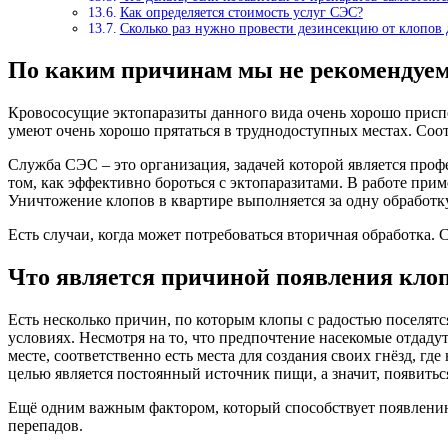
Как определяется стоимость услуг СЭС?
Сколько раз нужно провести дезинсекцию от клопов
По каким причинам мы не рекомендуем 
Кровососущие эктопаразиты данного вида очень хорошо присп
умеют очень хорошо прятаться в труднодоступных местах. Соо
Служба СЭС – это организация, задачей которой является про
том, как эффективно бороться с эктопаразитами. В работе пр
Уничтожение клопов в квартире выполняется за одну обработк
Есть случаи, когда может потребоваться вторичная обработка.
Что является причиной появления клопо
Есть несколько причин, по которым клопы с радостью поселятс
условиях. Несмотря на то, что предпочтение насекомые отдаду
месте, соответственно есть места для создания своих гнёзд, г
целью является постоянный источник пищи, а значит, появитьс
Ещё одним важным фактором, который способствует появлению
перепадов.