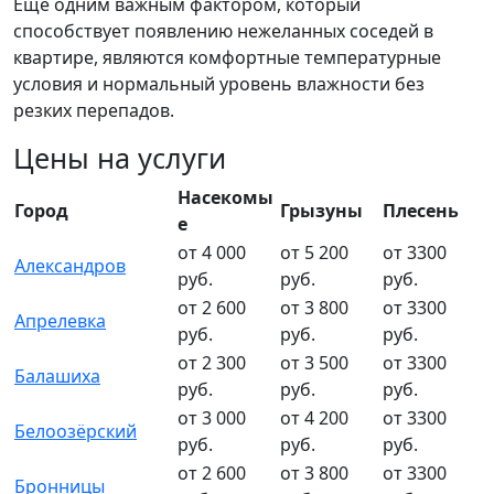
Ещё одним важным фактором, который
способствует появлению нежеланных соседей в
квартире, являются комфортные температурные
условия и нормальный уровень влажности без
резких перепадов.
Цены на услуги
Насекомы
Город
Грызуны
Плесень
е
от 4 000
от 5 200
от 3300
Александров
руб.
руб.
руб.
от 2 600
от 3 800
от 3300
Апрелевка
руб.
руб.
руб.
от 2 300
от 3 500
от 3300
Балашиха
руб.
руб.
руб.
от 3 000
от 4 200
от 3300
Белоозёрский
руб.
руб.
руб.
от 2 600
от 3 800
от 3300
Бронницы