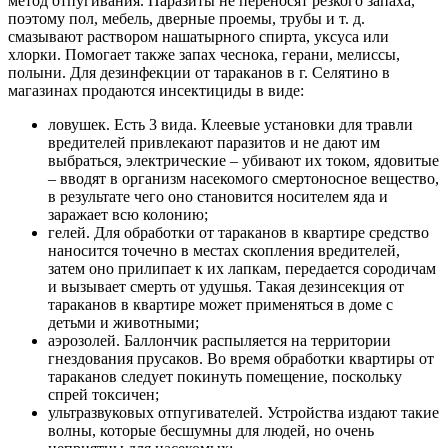
метод отпугивания. Паразиты не переносят резкого запаха,
поэтому пол, мебель, дверные проемы, трубы и т. д.
смазывают раствором нашатырного спирта, уксуса или
хлорки. Помогает также запах чеснока, герани, мелиссы,
полыни. Для дезинфекции от тараканов в г. Селятино в
магазинах продаются инсектициды в виде:
ловушек. Есть 3 вида. Клеевые установки для травли
вредителей привлекают паразитов и не дают им
выбраться, электрические – убивают их током, ядовитые
– вводят в организм насекомого смертоносное вещество,
в результате чего оно становится носителем яда и
заражает всю колонию;
гелей. Для обработки от тараканов в квартире средство
наносится точечно в местах скопления вредителей,
затем оно прилипает к их лапкам, передается сородичам
и вызывает смерть от удушья. Такая дезинсекция от
тараканов в квартире может применяться в доме с
детьми и животными;
аэрозолей. Баллончик распыляется на территории
гнездования прусаков. Во время обработки квартиры от
тараканов следует покинуть помещение, поскольку
спрей токсичен;
ультразвуковых отпугивателей. Устройства издают такие
волны, которые бесшумны для людей, но очень