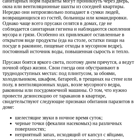
санитарных норм паразиты могут проникнуть через дверь,
окна или вентиляционные шахты из соседней квартиры.
Нередко они непроизвольно попадают в сумки людей,
возвращающихся из гостей, больницы или командировки.
Однако чаще всего прусаки селятся в домах, где не
соблюдается санитарная гигиена и наблюдаются скопления
мусора и грязи. Особенно их привлекают оставленные в
открытом виде продукты (еда на столе, остатки пищи на
посуде в раковине, пищевые отходы в мусорном ведре),
постоянный источник воды, повышенная сырость и тепло.
Прусаки боятся яркого света, поэтому днем прячутся, а ведут
ночной образ жизни. Свои гнезда они обустраивают в
труднодоступных местах: под плинтусом, за обоями,
холодильником, шкафом, батареей, в трещинах на стене или
полу, в вентиляционных ходах, возле мусорного ведра,
раковины или посудомоечной машины. О том, что нужно
провести дезинсекцию от тараканов в квартире,
свидетельствуют следующие признаки обитания паразитов в
доме:
шелестящие звуки в ночное время суток;
черные точки (фекалии насекомых) на различных
поверхностях;
неприятный запах, исходящий от капсул с яйцами,