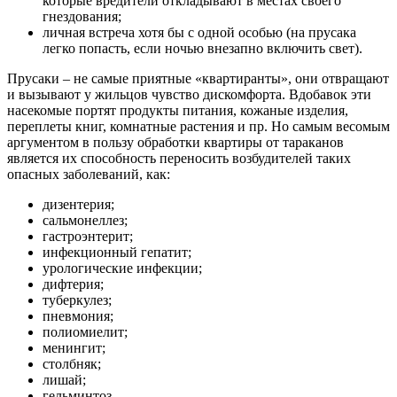
которые вредители откладывают в местах своего
гнездования;
личная встреча хотя бы с одной особью (на прусака
легко попасть, если ночью внезапно включить свет).
Прусаки – не самые приятные «квартиранты», они отвращают
и вызывают у жильцов чувство дискомфорта. Вдобавок эти
насекомые портят продукты питания, кожаные изделия,
переплеты книг, комнатные растения и пр. Но самым весомым
аргументом в пользу обработки квартиры от тараканов
является их способность переносить возбудителей таких
опасных заболеваний, как:
дизентерия;
сальмонеллез;
гастроэнтерит;
инфекционный гепатит;
урологические инфекции;
дифтерия;
туберкулез;
пневмония;
полиомиелит;
менингит;
столбняк;
лишай;
гельминтоз.