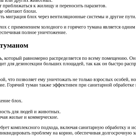
цы или других животных.
т приближаться к жилищу и переносить паразитов.
де обитают блохи.
ть миграция блох через вентиляционные системы и другие пути
 блох с применением холодного и горячего тумана является одн
беспечивая полное уничтожение.
 туманом
, который равномерно распределяется по всему помещению. Он 
ит для дезинсекции больших площадей, так как он быстро распр
ой, что позволяет ему уничтожать не только взрослых особей, н
ие. Горячий туман также эффективен при санитарной обработке п
ение блох.
ость для людей и животных.
чая жилые и коммерческие.
ебует комплексного подхода, включая санитарную обработку и и
 ликвидировать проблему на корню, обеспечивая долгосрочную з