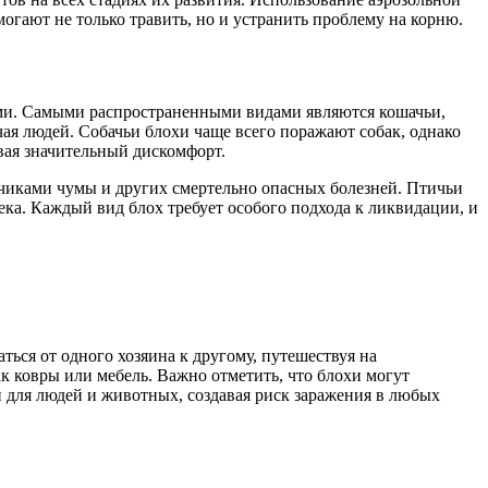
гают не только травить, но и устранить проблему на корню.
ями. Самыми распространенными видами являются кошачьи,
чая людей. Собачьи блохи чаще всего поражают собак, однако
ывая значительный дискомфорт.
чиками чумы и других смертельно опасных болезней. Птичьи
ека. Каждый вид блох требует особого подхода к ликвидации, и
ься от одного хозяина к другому, путешествуя на
к ковры или мебель. Важно отметить, что блохи могут
 для людей и животных, создавая риск заражения в любых