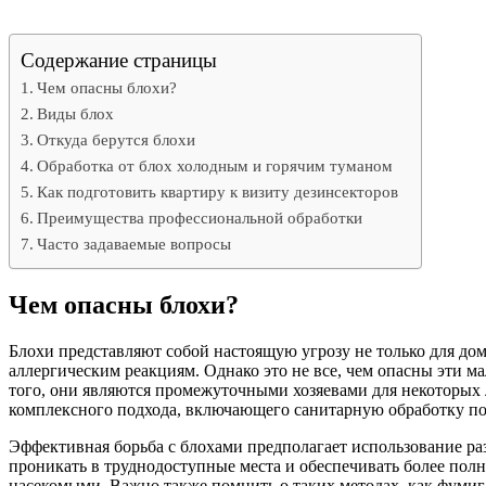
Содержание страницы
Чем опасны блохи?
Виды блох
Откуда берутся блохи
Обработка от блох холодным и горячим туманом
Как подготовить квартиру к визиту дезинсекторов
Преимущества профессиональной обработки
Часто задаваемые вопросы
Чем опасны блохи?
Блохи представляют собой настоящую угрозу не только для дом
аллергическим реакциям. Однако это не все, чем опасны эти м
того, они являются промежуточными хозяевами для некоторых 
комплексного подхода, включающего санитарную обработку по
Эффективная борьба с блохами предполагает использование ра
проникать в труднодоступные места и обеспечивать более пол
насекомыми. Важно также помнить о таких методах, как фумиг