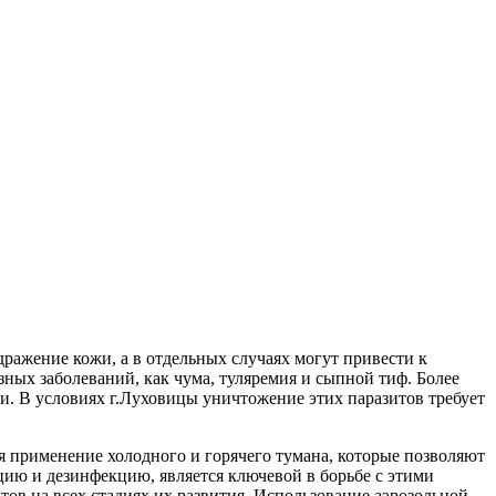
ражение кожи, а в отдельных случаях могут привести к
зных заболеваний, как чума, туляремия и сыпной тиф. Более
и. В условиях г.Луховицы уничтожение этих паразитов требует
я применение холодного и горячего тумана, которые позволяют
цию и дезинфекцию, является ключевой в борьбе с этими
ов на всех стадиях их развития. Использование аэрозольной