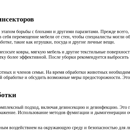
инсекторов
 этапом борьбы с блохами и другими паразитами. Прежде всего
себя перемещение мебели от стен, чтобы специалисты могли обр
аботке, такие как игрушки, посуда и другие личные вещи.
осьте ковры, мягкую мебель и другие текстильные поверхности,
отку более эффективной. После уборки рекомендуется выбросить
отных и членов семьи. На время обработки животных необходим
й обработке и обсудить возможные меры предосторожности. Это
ботки
омплексный подход, включая дезинсекцию и дезинфекцию. Это по
аражение. Использование методов фумигации и дымогенерации о
ьным воздействием на окружающую среду и безопасностью для л