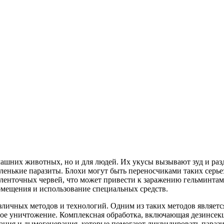
ашних животных, но и для людей. Их укусы вызывают зуд и разд
аленькие паразиты. Блохи могут быть переносчиками таких серье
ленточных червей, что может привести к заражению гельминтам
мещения и использование специальных средств.
зличных методов и технологий. Одним из таких методов являетс
ное уничтожение. Комплексная обработка, включающая дезинсек
ация и дымогенерация, которые помогают ликвидировать паразит