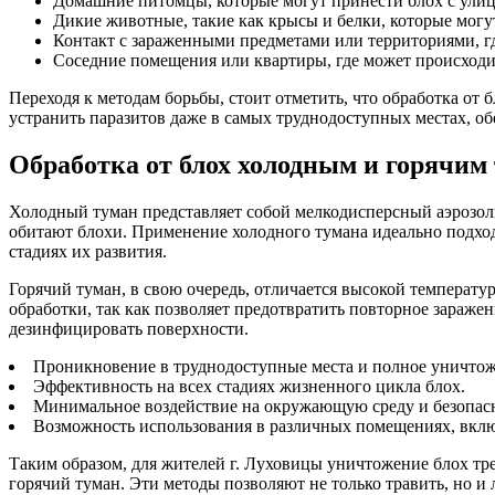
Домашние питомцы, которые могут принести блох с ули
Дикие животные, такие как крысы и белки, которые могу
Контакт с зараженными предметами или территориями, г
Соседние помещения или квартиры, где может происходи
Переходя к методам борьбы, стоит отметить, что обработка от
устранить паразитов даже в самых труднодоступных местах, о
Обработка от блох холодным и горячим
Холодный туман представляет собой мелкодисперсный аэрозоль
обитают блохи. Применение холодного тумана идеально подход
стадиях их развития.
Горячий туман, в свою очередь, отличается высокой температур
обработки, так как позволяет предотвратить повторное заражен
дезинфицировать поверхности.
Проникновение в труднодоступные места и полное уничтож
Эффективность на всех стадиях жизненного цикла блох.
Минимальное воздействие на окружающую среду и безопасн
Возможность использования в различных помещениях, вклю
Таким образом, для жителей г. Луховицы уничтожение блох тр
горячий туман. Эти методы позволяют не только травить, но и