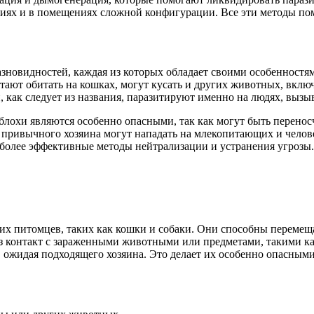
риях и в помещениях сложной конфигурации. Все эти методы помо
азновидностей, каждая из которых обладает своими особенност
итают обитать на кошках, могут кусать и других животных, вклю
и, как следует из названия, паразитируют именно на людях, выз
блохи являются особенно опасными, так как могут быть перенос
и привычного хозяина могут нападать на млекопитающих и челов
аиболее эффективные методы нейтрализации и устранения угрозы.
х питомцев, таких как кошки и собаки. Они способны перемещат
ез контакт с зараженными животными или предметами, такими ка
 ожидая подходящего хозяина. Это делает их особенно опасными