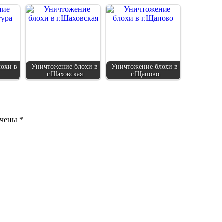
охи в
Уничтожение блохи в
Уничтожение блохи в
г.Шаховская
г.Щапово
ечены
*