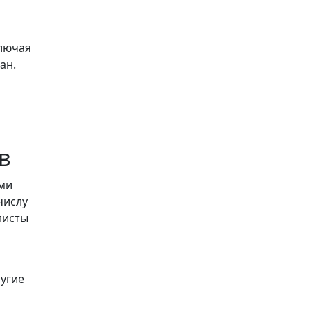
ключая
ан.
в
ими
числу
листы
угие