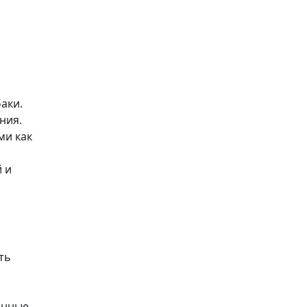
аки.
ния.
ми как
 и
ть
онные