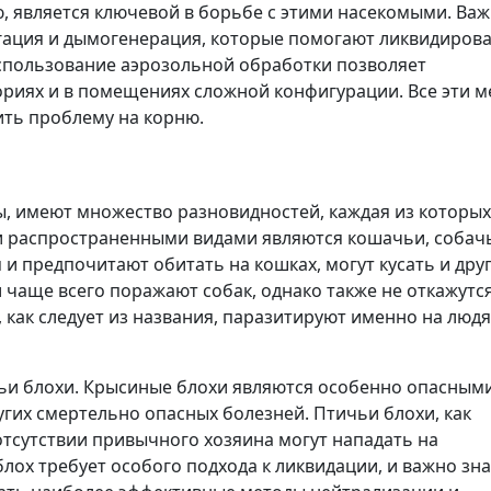
 является ключевой в борьбе с этими насекомыми. Ва
игация и дымогенерация, которые помогают ликвидиров
 Использование аэрозольной обработки позволяет
ориях и в помещениях сложной конфигурации. Все эти 
ить проблему на корню.
ы, имеют множество разновидностей, каждая из которых
 распространенными видами являются кошачьи, собач
 и предпочитают обитать на кошках, могут кусать и дру
 чаще всего поражают собак, однако также не откажутся
 как следует из названия, паразитируют именно на людя
ьи блохи. Крысиные блохи являются особенно опасными
угих смертельно опасных болезней. Птичьи блохи, как
отсутствии привычного хозяина могут нападать на
ох требует особого подхода к ликвидации, и важно знат