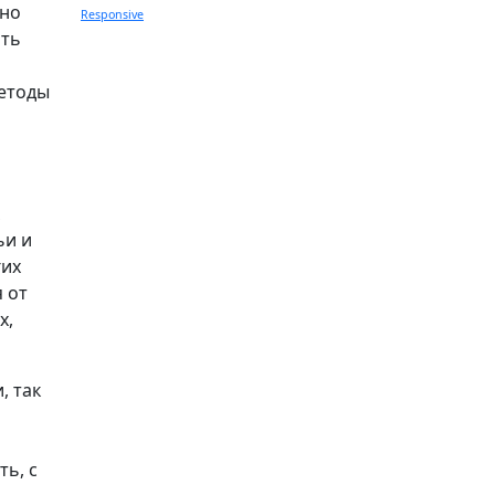
жно
Responsive
ать
методы
ьи и
гих
 от
х,
, так
ь, с