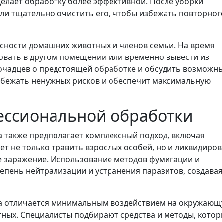
делает обработку более эффективной. После уборки
ли тщательно очистить его, чтобы избежать повторног
асности домашних животных и членов семьи. На время
вать в другом помещении или временно вывести из
мочадцев о предстоящей обработке и обсудить возможн
збежать ненужных рисков и обеспечит максимальную
ессиональной обработки
 также предполагает комплексный подход, включая
т не только травить взрослых особей, но и ликвидиров
е заражение. Использование методов фумигации и
епень нейтрализации и устранения паразитов, создава
ка отличается минимальным воздействием на окружаю
тных. Специалисты подбирают средства и методы, кото