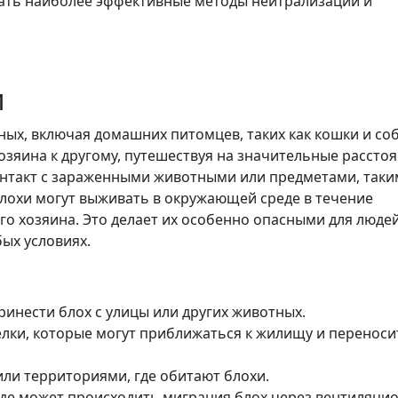
рать наиболее эффективные методы нейтрализации и
и
ных, включая домашних питомцев, таких как кошки и соб
зяина к другому, путешествуя на значительные расстоя
онтакт с зараженными животными или предметами, таки
блохи могут выживать в окружающей среде в течение
о хозяина. Это делает их особенно опасными для людей
ых условиях.
инести блох с улицы или других животных.
елки, которые могут приближаться к жилищу и переноси
ли территориями, где обитают блохи.
где может происходить миграция блох через вентиляци