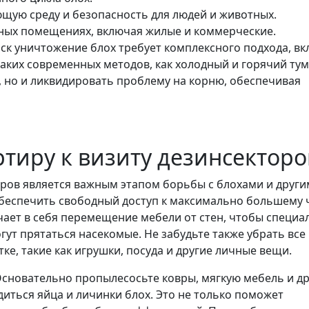
щую среду и безопасность для людей и животных.
ных помещениях, включая жилые и коммерческие.
рск уничтожение блох требует комплексного подхода, в
аких современных методов, как холодный и горячий тум
, но и ликвидировать проблему на корню, обеспечивая
ртиру к визиту дезинсекторо
оров является важным этапом борьбы с блохами и друг
обеспечить свободный доступ к максимально большему 
ает в себя перемещение мебели от стен, чтобы специа
огут прятаться насекомые. Не забудьте также убрать все
е, такие как игрушки, посуда и другие личные вещи.
сновательно пропылесосьте ковры, мягкую мебель и др
диться яйца и личинки блох. Это не только поможет