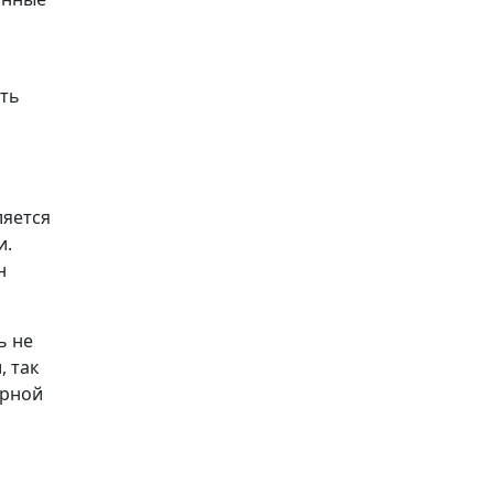
ить
ляется
и.
н
ь не
, так
арной