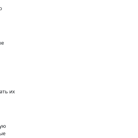
о
ые
ать их
я
щую
рые