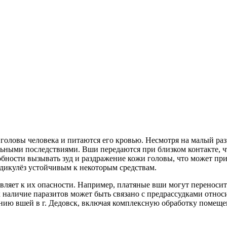
оловы человека и питаются его кровью. Несмотря на малый разм
ными последствиями. Вши передаются при близком контакте, чт
собности вызывать зуд и раздражение кожи головы, что может п
едикулёз устойчивым к некоторым средствам.
ляет к их опасности. Например, платяные вши могут переносит
к наличие паразитов может быть связано с предрассудками относ
ию вшей в г. Дедовск, включая комплексную обработку помещен