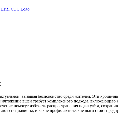
к
 актуальной, вызывая беспокойство среди жителей. Эти крошечн
ничтожение вшей требует комплексного подхода, включающего к
чение помогут избежать распространения педикулёза, сохранив з
гают специалисты, и какие профилактические шаги стоит предпр