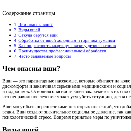
Содержание страницы
Чем опасны вши?
Виды вшей
Откуда берутся вши
Обработка от вшей холодным и горячим туманом
Как подготовить квартиру к визиту дезинсекторов
Преимущества профессиональной обработки
Часто задаваемые вопросы
Чем опасны вши?
Вши — это паразитарные насекомые, которые обитают на коже г
дискомфорта и заканчивая серьезными медицинскими и социаль
и подростков. Основная опасность вшей заключается в их спо
что неправильное лечение может усугубить ситуацию, делая п
Вши могут быть переносчиками некоторых инфекций, что добав
редки. Вши создают значительное социальное давление, так ка
психологический стресс. Вовремя принятые меры по уничтожен
Виды вшей