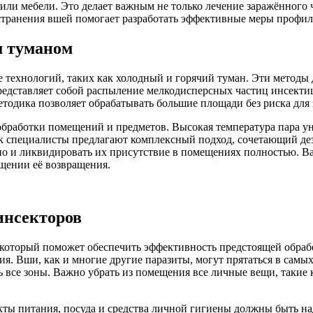
 или мебели. Это делает важным не только лечение заражённого 
странения вшей помогает разработать эффективные меры профил
м туманом
технологий, таких как холодный и горячий туман. Эти методы 
едставляет собой распыление мелкодисперсных частиц инсектиц
етодика позволяет обрабатывать большие площади без риска для
 обработки помещений и предметов. Высокая температура пара ун
вск специалисты предлагают комплексный подход, сочетающий 
 но и ликвидировать их присутствие в помещениях полностью. В
щении её возвращения.
инсекторов
 который поможет обеспечить эффективность предстоящей обраб
ия. Вши, как и многие другие паразиты, могут прятаться в сам
ь все зоны. Важно убрать из помещения все личные вещи, такие 
кты питания, посуда и средства личной гигиены должны быть н