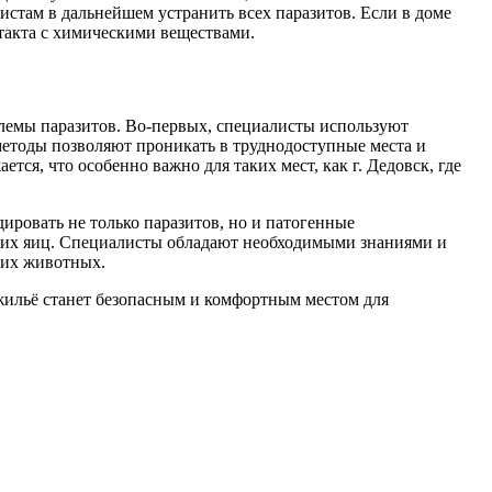
стам в дальнейшем устранить всех паразитов. Если в доме
нтакта с химическими веществами.
лемы паразитов. Во-первых, специалисты используют
методы позволяют проникать в труднодоступные места и
ся, что особенно важно для таких мест, как г. Дедовск, где
ировать не только паразитов, но и патогенные
 их яиц. Специалисты обладают необходимыми знаниями и
них животных.
жильё станет безопасным и комфортным местом для