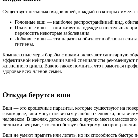
Существует несколько видов вшей, каждый из которых имеет с
Головные вши — наиболее распространённый вид, обитающ
Платяные вши — они живут на одежде и постельных прина
переносить некоторые заболевания.
Лобковые вши — эти паразиты обитают в области генитал
гигиены.
Комплексные меры борьбы с вшами включают санитарную обраб
эффективной нейтрализации вшей специалисты рекомендуют при
жизненного цикла. Важно также помнить, что грамотная проф
здоровье всех членов семьи.
Откуда берутся вши
Вши — это крошечные паразиты, которые существуют на поверхн
самом деле, вши могут появиться у любого человека, независи
человеком. В школах, детских садах и других местах массовог
личными вещами, что способствует быстрому распространению
Вши не умеют прыгать или летать, но их способность быстро п