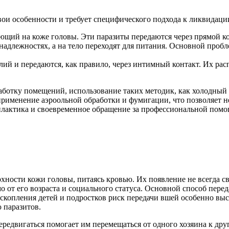
вои особенности и требует специфического подхода к ликвидации
ий на коже головы. Эти паразиты передаются через прямой кон
длежностях, а на тело переходят для питания. Основной пробл
ий и передаются, как правило, через интимный контакт. Их ра
отку помещений, использование таких методик, как холодный и
менение аэроольной обработки и фумигации, что позволяет не то
илактика и своевременное обращение за профессиональной помо
ости кожи головы, питаясь кровью. Их появление не всегда свя
мо от его возраста и социального статуса. Основной способ пер
о скопления детей и подростков риск передачи вшей особенно в
 паразитов.
ередвигаться помогает им перемещаться от одного хозяина к дру