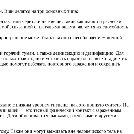
. Вши делятся на три основных типа:
такт или через личные вещи, такие как шапки и расчески.
емой, связанной с платяными вшами, является их способность
спространение может быть связано с несоблюдением личной
 горячий туман, а также дезинсекцию и дезинфекцию. Для
лько травить, но и устранять паразитов на всех стадиях их
щью помогут избежать повторного заражения и сохранить
зано с низким уровнем гигиены, как это принято считать. На
едачи вшей — это тесный физический контакт с заражённым
ысок. Дети обмениваются шапками, расчёсками и другими
гому. Также они могут выживать вне человеческого тела на