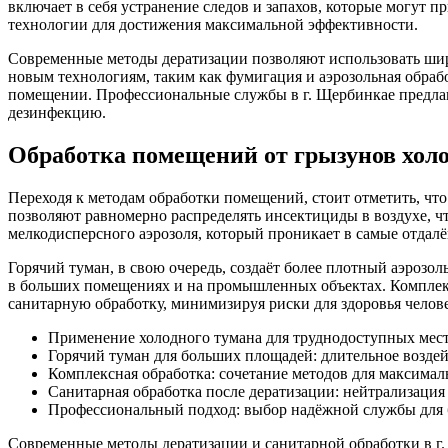
включает в себя устранение следов и запахов, которые могут 
технологии для достижения максимальной эффективности.
Современные методы дератизации позволяют использовать шир
новым технологиям, таким как фумигация и аэрозольная обраб
помещении. Профессиональные службы в г. Щербинкае предлаг
дезинфекцию.
Обработка помещений от грызунов хол
Переходя к методам обработки помещений, стоит отметить, чт
позволяют равномерно распределять инсектициды в воздухе, ч
мелкодисперсного аэрозоля, который проникает в самые отдал
Горячий туман, в свою очередь, создаёт более плотный аэрозол
в больших помещениях и на промышленных объектах. Комплексн
санитарную обработку, минимизируя риски для здоровья челове
Применение холодного тумана для труднодоступных мест
Горячий туман для больших площадей: длительное воздей
Комплексная обработка: сочетание методов для максималь
Санитарная обработка после дератизации: нейтрализация
Профессиональный подход: выбор надёжной службы для 
Современные методы дератизации и санитарной обработки в г.