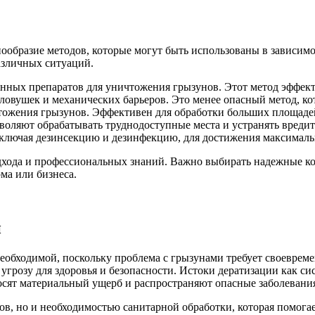
нообразие методов, которые могут быть использованы в зависим
азличных ситуаций.
ных препаратов для уничтожения грызунов. Этот метод эффекти
 ловушек и механических барьеров. Это менее опасный метод, 
тожения грызунов. Эффективен для обработки больших площад
воляют обрабатывать труднодоступные места и устранять вредит
включая дезинсекцию и дезинфекцию, для достижения максималь
хода и профессиональных знаний. Важно выбирать надежные ко
ма или бизнеса.
й
необходимой, поскольку проблема с грызунами требует своеврем
угрозу для здоровья и безопасности. Истоки дератизации как си
осят материальный ущерб и распространяют опасные заболевани
в, но и необходимостью санитарной обработки, которая помогае