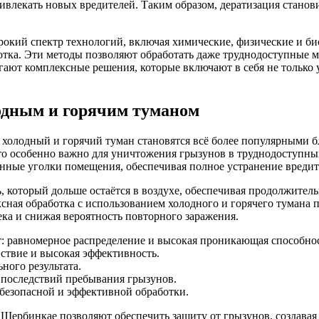
привлекать новых вредителей. Таким образом, дератизация стан
окий спектр технологий, включая химические, физические и би
отка. Эти методы позволяют обработать даже труднодоступные м
ают комплексные решения, которые включают в себя не только
одным и горячим туманом
о холодный и горячий туман становятся всё более популярными б
то особенно важно для уничтожения грызунов в труднодоступных
ённые уголки помещения, обеспечивая полное устранение вредит
ь, который дольше остаётся в воздухе, обеспечивая продолжител
ая обработка с использованием холодного и горячего тумана по
ка и снижая вероятность повторного заражения.
: равномерное распределение и высокая проникающая способнос
ствие и высокая эффективность.
ного результата.
 последствий пребывания грызунов.
безопасной и эффективной обработки.
 Щербинкае позволяют обеспечить защиту от грызунов, создавая