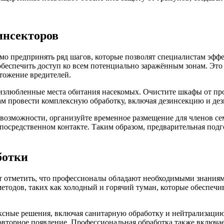
инсекторов
имо предпринять ряд шагов, которые позволят специалистам эфф
беспечить доступ ко всем потенциально заражённым зонам. Это
тожение вредителей.
 излюбленные места обитания насекомых. Очистите шкафы от про
ам провести комплексную обработку, включая дезинсекцию и де
 возможности, организуйте временное размещение для членов сем
посредственном контакте. Таким образом, предварительная подг
ботки
т отметить, что профессионалы обладают необходимыми знаниям
тодов, таких как холодный и горячий туман, которые обеспечи
сные решения, включая санитарную обработку и нейтрализацию 
овторное появление. Профессиональная обработка также включае