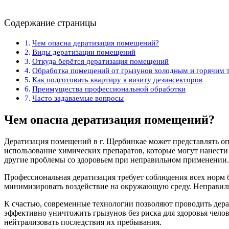
Содержание страницы
Чем опасна дератизация помещений?
Виды дератизации помещений
Откуда берётся дератизация помещений
Обработка помещений от грызунов холодным и горячим
Как подготовить квартиру к визиту дезинсекторов
Преимущества профессиональной обработки
Часто задаваемые вопросы
Чем опасна дератизация помещений?
Дератизация помещений в г. Щербинкае может представлять оп
использование химических препаратов, которые могут нанести 
другие проблемы со здоровьем при неправильном применении.
Профессиональная дератизация требует соблюдения всех норм 
минимизировать воздействие на окружающую среду. Неправильн
К счастью, современные технологии позволяют проводить дера
эффективно уничтожить грызунов без риска для здоровья челов
нейтрализовать последствия их пребывания.