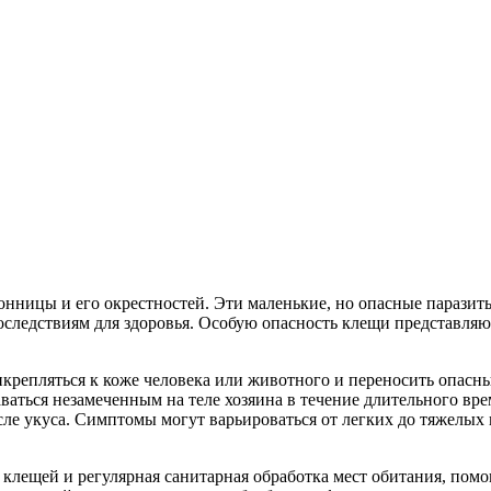
ронницы и его окрестностей. Эти маленькие, но опасные парази
оследствиям для здоровья. Особую опасность клещи представляют
икрепляться к коже человека или животного и переносить опасн
аться незамеченным на теле хозяина в течение длительного вре
сле укуса. Симптомы могут варьироваться от легких до тяжелых и
лещей и регулярная санитарная обработка мест обитания, помо