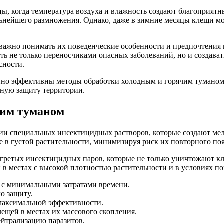
ы, когда температура воздуха и влажность создают благоприятн
льнейшего размножения. Однако, даже в зимние месяцы клещи мо
важно понимать их поведенческие особенности и предпочтения в
 не только переносчиками опасных заболеваний, но и создават
сности.
бенно эффективны методы обработки холодным и горячим тумано
сную защиту территории.
чим туманом
ии специальных инсектицидных растворов, которые создают ме
е в густой растительности, минимизируя риск их повторного по
нагретых инсектицидных паров, которые не только уничтожают к
 в местах с высокой плотностью растительности и в условиях 
 с минимальными затратами времени.
ю защиту.
 максимальной эффективности.
щей в местах их массового скопления.
ейтрализацию паразитов.