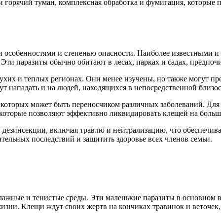
 горячий туман, комплексная обработка и фумигация, которые 
и особенностями и степенью опасности. Наиболее известными и
Эти паразиты обычно обитают в лесах, парках и садах, предпочи
ухих и теплых регионах. Они менее изучены, но также могут пр
ут нападать и на людей, находящихся в непосредственной близос
 которых может быть переносчиком различных заболеваний. Для
 которые позволяют эффективно ликвидировать клещей на боль
дезинсекции, включая травлю и нейтрализацию, что обеспечива
тельных последствий и защитить здоровье всех членов семьи.
жные и тенистые среды. Эти маленькие паразиты в основном встр
жизни. Клещи ждут своих жертв на кончиках травинок и веточек