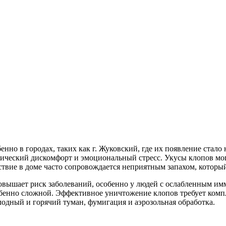
енно в городах, таких как г. Жуковский, где их появление стал
зический дискомфорт и эмоциональный стресс. Укусы клопов мо
утствие в доме часто сопровождается неприятным запахом, которы
вышает риск заболеваний, особенно у людей с ослабленным имм
собенно сложной. Эффективное уничтожение клопов требует комп
лодный и горячий туман, фумигация и аэрозольная обработка.