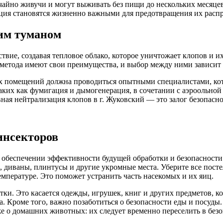
йно живучи и могут выживать без пищи до нескольких месяцев,
ция становятся жизненно важными для предотвращения их распр
чим туманом
ствие, создавая тепловое облако, которое уничтожает клопов и 
 метода имеют свои преимущества, и выбор между ними зависит
ких помещений должна проводиться опытными специалистами, ко
ких как фумигация и дымогенерация, в сочетании с аэроольной 
ная нейтрализация клопов в г. Жуковский — это залог безопасн
инсекторов
обеспечении эффективности будущей обработки и безопасности 
, диваны, плинтусы и другие укромные места. Уберите все посте
мпературе. Это поможет устранить часть насекомых и их яиц.
ки. Это касается одежды, игрушек, книг и других предметов, к
а. Кроме того, важно позаботиться о безопасности еды и посуд
же о домашних животных: их следует временно переселить в без