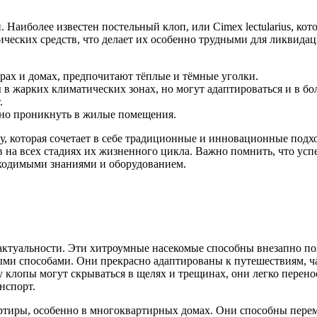
 Наиболее известен постельный клоп, или Cimex lectularius, кот
ческих средств, что делает их особенно трудными для ликвида
ирах и домах, предпочитают тёплые и тёмные уголки.
 в жарких климатических зонах, но могут адаптироваться и в бо
.
йно проникнуть в жилые помещения.
 которая сочетает в себе традиционные и инновационные подхо
в на всех стадиях их жизненного цикла. Важно помнить, что ус
бходимыми знаниями и оборудованием.
актуальности. Эти хитроумные насекомые способны внезапно появ
ми способами. Они прекрасно адаптированы к путешествиям, ча
 клопы могут скрываться в щелях и трещинах, они легко перено
нспорт.
артиры, особенно в многоквартирных домах. Они способны пере