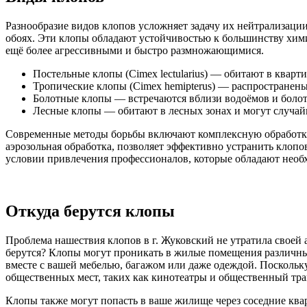
Разнообразие видов клопов усложняет задачу их нейтрализации.
обоях. Эти клопы обладают устойчивостью к большинству хими
ещё более агрессивными и быстро размножающимися.
Постельные клопы (Cimex lectularius) — обитают в кварт
Тропические клопы (Cimex hemipterus) — распространены
Болотные клопы — встречаются вблизи водоёмов и болот
Лесные клопы — обитают в лесных зонах и могут случа
Современные методы борьбы включают комплексную обработку,
аэрозольная обработка, позволяет эффективно устранить клопо
условии привлечения профессионалов, которые обладают нео
Откуда берутся клопы
Проблема нашествия клопов в г. Жуковский не утратила своей 
берутся? Клопы могут проникать в жилые помещения различны
вместе с вашей мебелью, багажом или даже одеждой. Поскольку
общественных мест, таких как кинотеатры и общественный тра
Клопы также могут попасть в ваше жилище через соседние кв