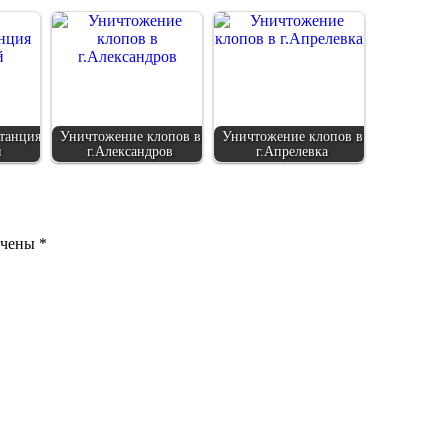
танция
Уничтожение клопов в
Уничтожение клопов в
й
г.Александров
г.Апрелевка
ечены
*