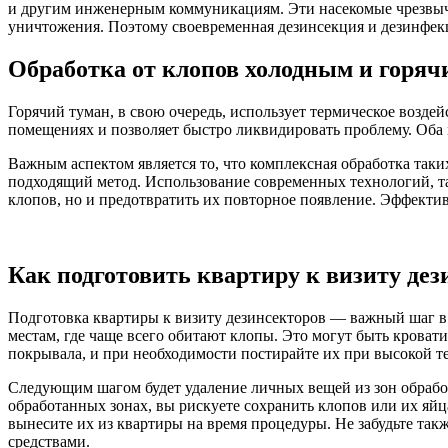
и другим инженерным коммуникациям. Эти насекомые чрезвыча
уничтожения. Поэтому своевременная дезинсекция и дезинфек
Обработка от клопов холодным и горя
Горячий туман, в свою очередь, использует термическое воздей
помещениях и позволяет быстро ликвидировать проблему. Оба
Важным аспектом является то, что комплексная обработка та
подходящий метод. Использование современных технологий, та
клопов, но и предотвратить их повторное появление. Эффектив
Как подготовить квартиру к визиту дез
Подготовка квартиры к визиту дезинсекторов — важный шаг в 
местам, где чаще всего обитают клопы. Это могут быть кровати
покрывала, и при необходимости постирайте их при высокой те
Следующим шагом будет удаление личных вещей из зон обработ
обработанных зонах, вы рискуете сохранить клопов или их яйц
вынесите их из квартиры на время процедуры. Не забудьте так
средствами.