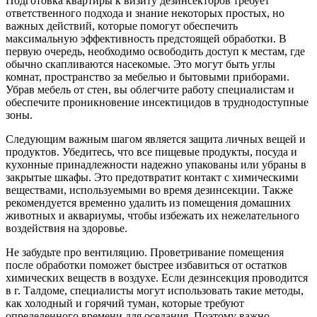
Подготовка квартиры к визиту дезинсекторов требует
ответственного подхода и знание некоторых простых, но
важных действий, которые помогут обеспечить
максимальную эффективность предстоящей обработки. В
первую очередь, необходимо освободить доступ к местам, где
обычно скапливаются насекомые. Это могут быть углы
комнат, пространство за мебелью и бытовыми приборами.
Убрав мебель от стен, вы облегчите работу специалистам и
обеспечите проникновение инсектицидов в труднодоступные
зоны.
Следующим важным шагом является защита личных вещей и
продуктов. Убедитесь, что все пищевые продукты, посуда и
кухонные принадлежности надежно упакованы или убраны в
закрытые шкафы. Это предотвратит контакт с химическими
веществами, используемыми во время дезинсекции. Также
рекомендуется временно удалить из помещения домашних
животных и аквариумы, чтобы избежать их нежелательного
воздействия на здоровье.
Не забудьте про вентиляцию. Проветривание помещения
после обработки поможет быстрее избавиться от остатков
химических веществ в воздухе. Если дезинсекция проводится
в г. Талдоме, специалисты могут использовать такие методы,
как холодный и горячий туман, которые требуют
определенного времени для оседания. Поэтому важно