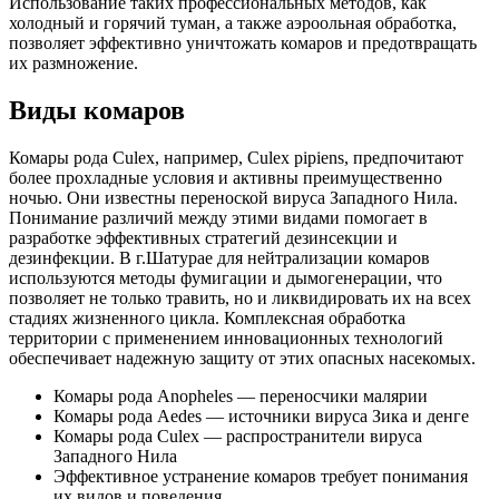
Использование таких профессиональных методов, как
холодный и горячий туман, а также аэроольная обработка,
позволяет эффективно уничтожать комаров и предотвращать
их размножение.
Виды комаров
Комары рода Culex, например, Culex pipiens, предпочитают
более прохладные условия и активны преимущественно
ночью. Они известны переноской вируса Западного Нила.
Понимание различий между этими видами помогает в
разработке эффективных стратегий дезинсекции и
дезинфекции. В г.Шатурае для нейтрализации комаров
используются методы фумигации и дымогенерации, что
позволяет не только травить, но и ликвидировать их на всех
стадиях жизненного цикла. Комплексная обработка
территории с применением инновационных технологий
обеспечивает надежную защиту от этих опасных насекомых.
Комары рода Anopheles — переносчики малярии
Комары рода Aedes — источники вируса Зика и денге
Комары рода Culex — распространители вируса
Западного Нила
Эффективное устранение комаров требует понимания
их видов и поведения