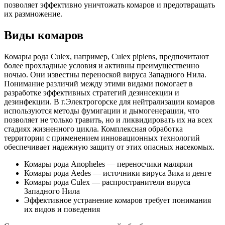
позволяет эффективно уничтожать комаров и предотвращать
их размножение.
Виды комаров
Комары рода Culex, например, Culex pipiens, предпочитают
более прохладные условия и активны преимущественно
ночью. Они известны переноской вируса Западного Нила.
Понимание различий между этими видами помогает в
разработке эффективных стратегий дезинсекции и
дезинфекции. В г.Электрогорске для нейтрализации комаров
используются методы фумигации и дымогенерации, что
позволяет не только травить, но и ликвидировать их на всех
стадиях жизненного цикла. Комплексная обработка
территории с применением инновационных технологий
обеспечивает надежную защиту от этих опасных насекомых.
Комары рода Anopheles — переносчики малярии
Комары рода Aedes — источники вируса Зика и денге
Комары рода Culex — распространители вируса
Западного Нила
Эффективное устранение комаров требует понимания
их видов и поведения