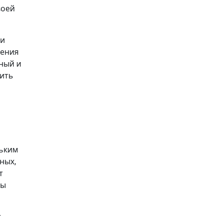
воей
ии
шения
ный и
нить
льким
ных,
т
мы
т