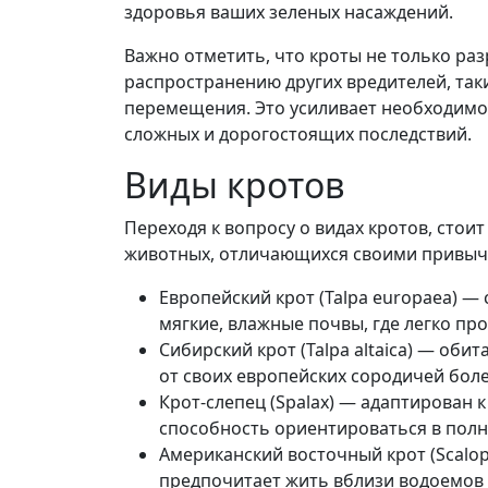
здоровья ваших зеленых насаждений.
Важно отметить, что кроты не только ра
распространению других вредителей, таки
перемещения. Это усиливает необходимо
сложных и дорогостоящих последствий.
Виды кротов
Переходя к вопросу о видах кротов, стои
животных, отличающихся своими привыч
Европейский крот (Talpa europaea) 
мягкие, влажные почвы, где легко пр
Сибирский крот (Talpa altaica) — обит
от своих европейских сородичей бол
Крот-слепец (Spalax) — адаптирован 
способность ориентироваться в полн
Американский восточный крот (Scalop
предпочитает жить вблизи водоемов и