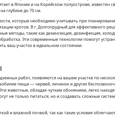
тает в Японии и на Корейском полуострове, известен с
а глубине до 70 см.
нности, которые необходимо учитывать при планирован
зации кротов. В г. Долгопрудный для эффективного ре
е методы, такие как дезинсекция, дезинфекция, холод
обработка. Эти современные технологии помогут устра
ть ваш участок в идеальном состоянии.
ы
дземных работ, появляются на вашем участке по неско
изобилие пищи — червей, личинок и других беспозвоноч
Эти животные, обладая чутким обонянием, легко находя
огут не только питаться, но и создавать сложные систе
гкой и влажной почвой, так как такие условия облегчаю