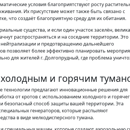
лиматические условия благоприятствуют росту раститель
оживания. Их присутствие может также быть связано с
е, что создаёт благоприятную среду для их обитания.
риальные существа, и если один участок заселён, велик
ачнут распространяться и на соседние территории. Это
х нейтрализации и предотвращению дальнейшего
тов позволяет более эффективно планировать меропри
льно для жителей г. Долгопрудный, где проблема уничт
в холодным и горячим туман
е технологии предлагают инновационные решения для
аботка от кротов с использованием холодного и горяче
 и безопасный способ защиты вашей территории. Эта
специальных генераторов, которые распыляют
дства в виде мелкодисперсного тумана.
и специальных машин, которые создают аэрозольную с