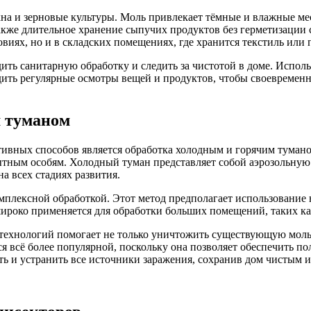
на и зерновые культуры. Моль привлекает тёмные и влажные мест
акже длительное хранение сыпучих продуктов без герметизации
овиях, но и в складских помещениях, где хранится текстиль или 
ить санитарную обработку и следить за чистотой в доме. Испол
дить регулярные осмотры вещей и продуктов, чтобы своевремен
м туманом
тивных способов является обработка холодным и горячим туман
тным особям. Холодный туман представляет собой аэрозольную 
а всех стадиях развития.
комплексной обработкой. Этот метод предполагает использование
широко применяется для обработки больших помещений, таких ка
технологий помогает не только уничтожить существующую моль, 
я всё более популярной, поскольку она позволяет обеспечить п
 и устранить все источники заражения, сохранив дом чистым и