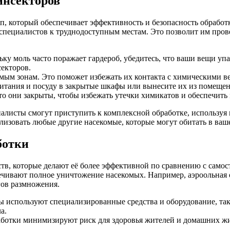
инсекторов
п, который обеспечивает эффективность и безопасность обработ
 специалистов к труднодоступным местам. Это позволит им пров
ку моль часто поражает гардероб, убедитесь, что ваши вещи уп
секторов.
ым зонам. Это поможет избежать их контакта с химическими в
итания и посуду в закрытые шкафы или вынесите их из помещени
что они закрыты, чтобы избежать утечки химикатов и обеспечит
листы смогут приступить к комплексной обработке, используя 
лизовать любые другие насекомые, которые могут обитать в ваш
ботки
в, которые делают её более эффективной по сравнению с самос
ечивают полное уничтожение насекомых. Например, аэроольная 
гов размножения.
 используют специализированные средства и оборудование, так
а.
аботки минимизируют риск для здоровья жителей и домашних жи