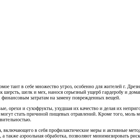
омое таит в себе множество угроз, особенно для жителей г. Дрез
к шерсть, шелк и мех, нанося серьезный ущерб гардеробу и дома
м финансовым затратам на замену поврежденных вещей.
вые, орехи и сухофрукты, ухудшая их качество и делая их непри
и могут стать причиной пищевых отравлений. Кроме того, моль 
твительностью.
, включающего в себя профилактические меры и активные мето
, а также аэроольная обработка, позволяют минимизировать ри