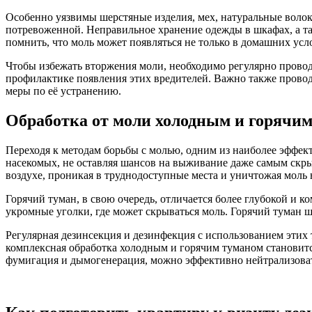
Особенно уязвимы шерстяные изделия, мех, натуральные волок
потревоженной. Неправильное хранение одежды в шкафах, а т
помнить, что моль может появляться не только в домашних усл
Чтобы избежать вторжения моли, необходимо регулярно провод
профилактике появления этих вредителей. Важно также прово
меры по её устранению.
Обработка от моли холодным и горячи
Переходя к методам борьбы с молью, одним из наиболее эффек
насекомых, не оставляя шансов на выживание даже самым скры
воздухе, проникая в труднодоступные места и уничтожая моль н
Горячий туман, в свою очередь, отличается более глубокой и 
укромные уголки, где может скрываться моль. Горячий туман 
Регулярная дезинсекция и дезинфекция с использованием этих 
комплексная обработка холодным и горячим туманом становитс
фумигация и дымогенерация, можно эффективно нейтрализовать