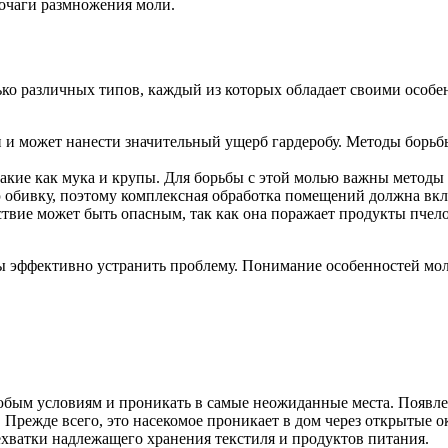
 очаги размножения моли.
лько различных типов, каждый из которых обладает своими особ
и и может нанести значительный ущерб гардеробу. Методы бор
такие как мука и крупы. Для борьбы с этой молью важны методы
 обивку, поэтому комплексная обработка помещений должна вклю
ствие может быть опасным, так как она поражает продукты пчело
бы эффективно устранить проблему. Понимание особенностей мо
юбым условиям и проникать в самые неожиданные места. Появле
Прежде всего, это насекомое проникает в дом через открытые о
нехватки надлежащего хранения текстиля и продуктов питания.