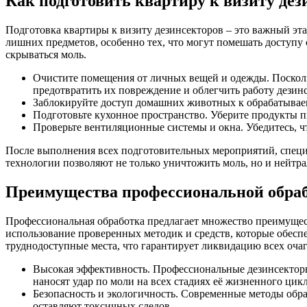
Как подготовить квартиру к визиту дез
Подготовка квартиры к визиту дезинсекторов – это важный эта
лишних предметов, особенно тех, что могут помешать доступу
скрываться моль.
Очистите помещения от личных вещей и одежды. Посколь
предотвратить их повреждение и облегчить работу дезин
Заблокируйте доступ домашних животных к обрабатываем
Подготовьте кухонное пространство. Уберите продукты п
Проверьте вентиляционные системы и окна. Убедитесь, 
После выполнения всех подготовительных мероприятий, специа
технологии позволяют не только уничтожить моль, но и нейтра
Преимущества профессиональной обра
Профессиональная обработка предлагает множество преимущест
использование проверенных методик и средств, которые обесп
труднодоступные места, что гарантирует ликвидацию всех оча
Высокая эффективность. Профессиональные дезинсекторы
наносят удар по моли на всех стадиях её жизненного цикл
Безопасность и экологичность. Современные методы обр
оставляют токсичных следов.