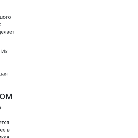
ьшого
к
делает
 Их
шая
ном
и
ется
ее в
кла.