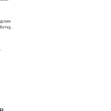
дских
ботку,
.
в