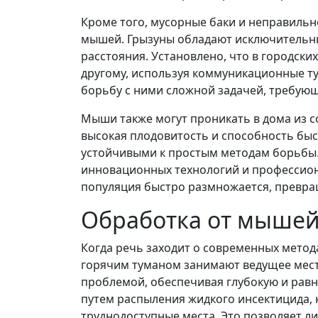
Кроме того, мусорные баки и неправиль
мышей. Грызуны обладают исключительны
расстояния. Установлено, что в городски
другому, используя коммуникационные ту
борьбу с ними сложной задачей, требую
Мыши также могут проникать в дома из со
высокая плодовитость и способность быс
устойчивыми к простым методам борьбы
инновационных технологий и профессион
популяция быстро размножается, превра
Обработка от мышей
Когда речь заходит о современных мето
горячим туманом занимают ведущее мест
проблемой, обеспечивая глубокую и рав
путем распыления жидкого инсектицида,
труднодоступные места. Это позволяет ли