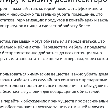
оров — важный этап, который помогает эффективно и
делом необходимо тщательно убрать помещение. Это
статков, герметизацию продуктов в контейнерах и закр
уп грызунов к пище и сделает обработку более
стам, где мыши могут обитать или передвигаться. Это
ебелью и вблизи стен. Переместите мебель и предметы
и беспрепятственно добраться до всех потенциально
рыть или запечатать все щели и отверстия, через кото
спользоваться химические вещества, важно убрать дом
зволит избежать их случайного контакта с препаратами
внимательно проветрить все помещения, чтобы удалить
ь безопасные условия для возвращения обитателей.
пора перейти к обсуждению преимуществ профессиональ
ия обеспечивает надежную защиту от мышей и других