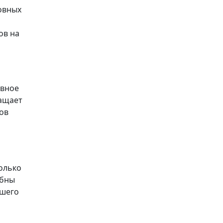
овных
ов на
ивное
ращает
ов
олько
обны
ашего