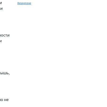
и
Responsive
 и
ности
и
мышь,
но не