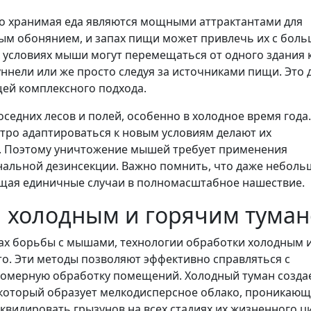
но хранимая еда являются мощными аттрактантами для
м обонянием, и запах пищи может привлечь их с бол
х условиях мыши могут перемещаться от одного здания 
ннели или же просто следуя за источниками пищи. Это 
щей комплексного подхода.
седних лесов и полей, особенно в холодное время года.
тро адаптироваться к новым условиям делают их
. Поэтому уничтожение мышей требует применения
альной дезинсекции. Важно помнить, что даже неболь
щая единичные случаи в полномасштабное нашествие.
 холодным и горячим тума
дах борьбы с мышами, технологии обработки холодным 
о. Эти методы позволяют эффективно справляться с
номерную обработку помещений. Холодный туман созда
 который образует мелкодисперсное облако, проникающ
квидировать грызунов на всех стадиях их жизненного ци