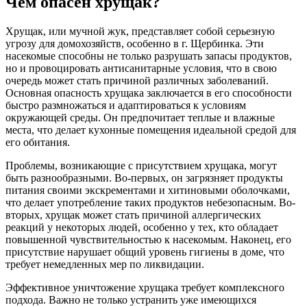
Чем опасен хрущак?
Хрущак, или мучной жук, представляет собой серьезную
угрозу для домохозяйств, особенно в г. Щербинка. Эти
насекомые способны не только разрушать запасы продуктов,
но и провоцировать антисанитарные условия, что в свою
очередь может стать причиной различных заболеваний.
Основная опасность хрущака заключается в его способности
быстро размножаться и адаптироваться к условиям
окружающей среды. Он предпочитает теплые и влажные
места, что делает кухонные помещения идеальной средой для
его обитания.
Проблемы, возникающие с присутствием хрущака, могут
быть разнообразными. Во-первых, он загрязняет продукты
питания своими экскрементами и хитиновыми оболочками,
что делает употребление таких продуктов небезопасным. Во-
вторых, хрущак может стать причиной аллергических
реакций у некоторых людей, особенно у тех, кто обладает
повышенной чувствительностью к насекомым. Наконец, его
присутствие нарушает общий уровень гигиены в доме, что
требует немедленных мер по ликвидации.
Эффективное уничтожение хрущака требует комплексного
подхода. Важно не только устранить уже имеющихся